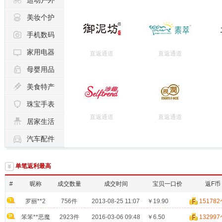

运动户外

美妆个护

手机数码

家用电器
直返通道
直返通道

母婴用品

美食特产

珠宝手表
直返通道
直返通道

居家生活

汽车配件

单笔返利最高
#
昵称
成交数量
成交时间
宝贝一口价
返F币
罗丽**2
756件
2013-08-25 11:07
￥19.90
15178
笨笨**恶魔
2923件
2016-03-06 09:48
￥6.50
13299