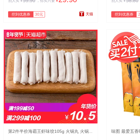
59.90
58.80
别人买
¥
，你买只要
¥
别人买
¥
天猫
挖到优惠券
30元
挖到优惠券
第2件半价海霸王虾味饺105g 火锅丸 火锅食材