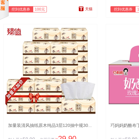
天猫
挖到优惠券
100元
挖到优惠券
加量装清风抽纸原木纯品3层120抽中规30包抽取面纸巾
29.90