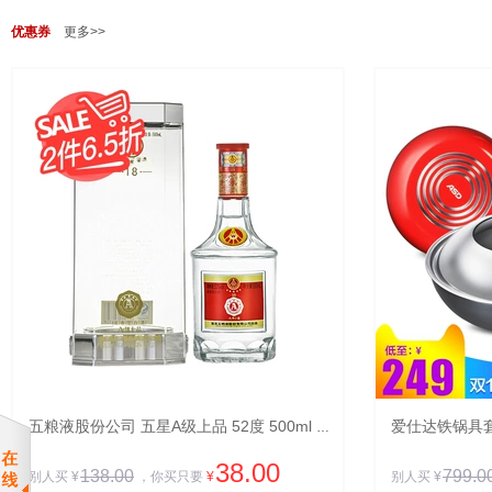
优惠券
更多>>
五粮液股份公司 五星A级上品 52度 500ml 浓香型白酒
38.00
138.00
799.0
别人买
¥
，你买只要
¥
别人买
¥