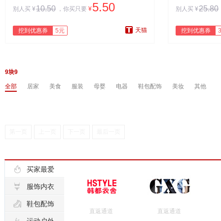
5.50
10.50
25.80
别人买
¥
，你买只要
¥
别人买
¥
天猫
挖到优惠券
5元
挖到优惠券
9块9
全部
居家
美食
服装
母婴
电器
鞋包配饰
美妆
其他
第一页
上一页
下一页
最后一页

买家最爱

服饰内衣

鞋包配饰
直返通道
直返通道